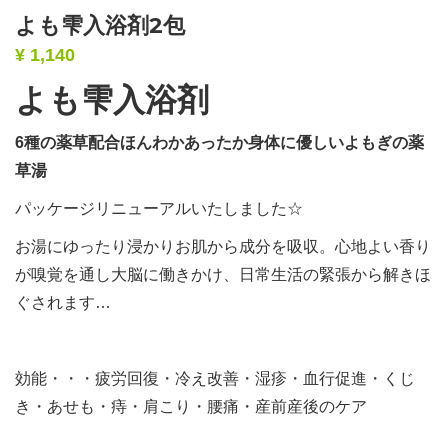
よも雫入浴剤2包
¥
1,140
よも雫入浴剤
6種の薬草配合ほんわかあったか身体に優しいよもぎの薬
草湯
パッケージリニューアルいたしました☆
お湯にゆったり浸かりお肌から成分を吸収。心地よい香り
が嗅覚を通し大脳に働きかけ、日常生活の緊張から解きほ
ぐされます…
効能・・・疲労回復・冷え改善・湿疹・血行促進・くじ
き・あせも・痔・肩こり・腰痛・産前産後のケア