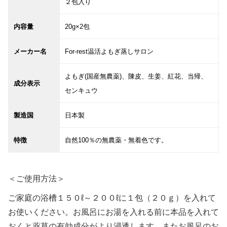
２包入り
内容量
20g×2包
メーカー名
For-rest温活よもぎ蒸しサロン
よもぎ(国産無農薬)、陳皮、生姜、紅花、当帰、
成分表示
センキュウ
製造国
日本製
特徴
自然100％の無農薬・無着色です。
＜ご使用方法＞
ご家庭の浴槽１５０ℓ～２００ℓに１包（２０ｇ）を入れて
お使いください。お風呂にお湯を入れる前に本品を入れて
おくと薬草の有効成分がより浸透します。またお風呂のお