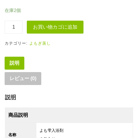
在庫2個
よ
お買い物カゴに追加
も
雫
カテゴリー:
よもぎ蒸し
入
浴
説明
剤
2
レビュー (0)
包
個
説明
商品説明
よも雫入浴剤
名称