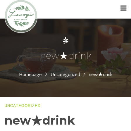
new★drink
Homepage
Uncategorized
new★drink
UNCATEGORIZED
new★drink