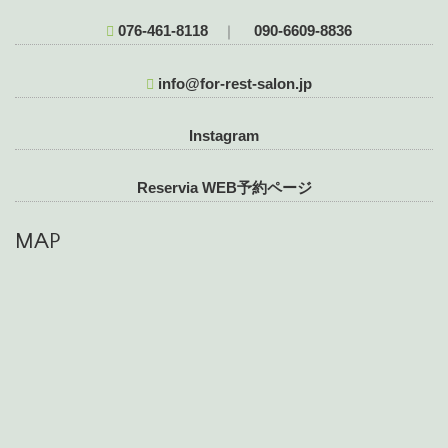
076-461-8118
090-6609-8836
｜
info@for-rest-salon.jp
Instagram
Reservia WEB予約ページ
MAP