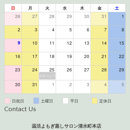
日
月
火
水
木
金
土
26
27
28
29
30
31
1
2
3
4
5
6
7
8
9
10
11
12
13
14
15
16
17
18
19
20
21
22
23
24
25
26
27
28
29
8月ベビマ＆よもぎ蒸しイベント（残席２組様）
30
31
1
2
3
4
5
日祝日
土曜日
平日
定休日
Contact Us
温活よもぎ蒸しサロン清水町本店