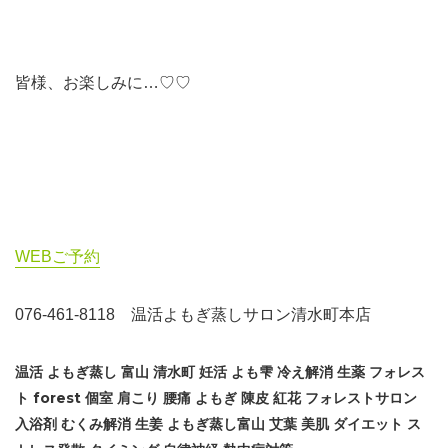
皆様、お楽しみに…♡♡
WEBご予約
076-461-8118 温活よもぎ蒸しサロン清水町本店
温活 よもぎ蒸し 富山 清水町 妊活 よも雫 冷え解消 生薬 フォレス
ト forest 個室 肩こり 腰痛 よもぎ 陳皮 紅花 フォレストサロン
入浴剤 むくみ解消 生姜 よもぎ蒸し富山 艾葉 美肌 ダイエット ス