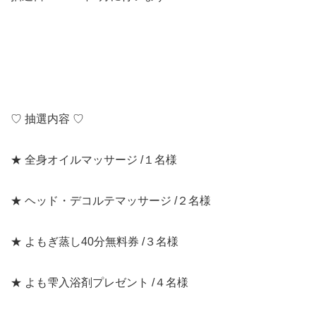
♡ 抽選内容 ♡
★ 全身オイルマッサージ /１名様
★ ヘッド・デコルテマッサージ /２名様
★ よもぎ蒸し40分無料券 /３名様
★ よも雫入浴剤プレゼント /４名様