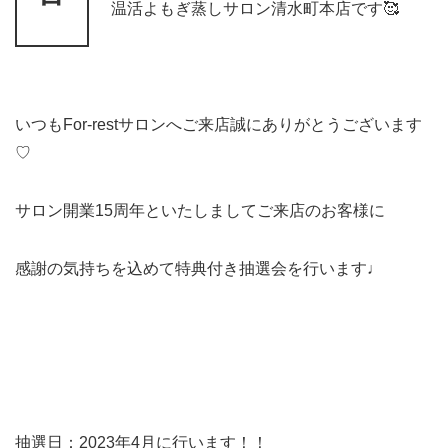
温活よもぎ蒸しサロン清水町本店です🥰
いつもFor-restサロンへご来店
誠にありがとうございます
♡
サロン開業15周年といたしまして
ご来店のお客様に
感謝の
気持ちを
込めて特典付き抽選会を行います♩
抽選日：2023年4月に行います！！