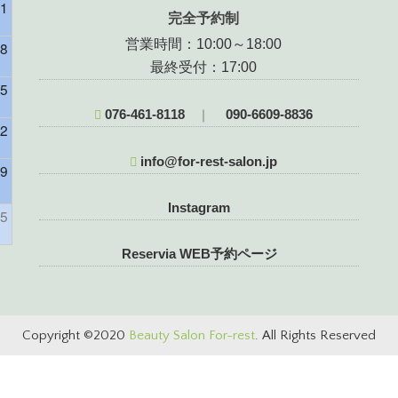
1
完全予約制
営業時間：10:00～18:00
8
最終受付：17:00
5
076-461-8118
090-6609-8836
｜
2
info@for-rest-salon.jp
9
様）
Instagram
5
Reservia WEB予約ページ
Copyright ©2020
Beauty Salon For-rest
. All Rights Reserved