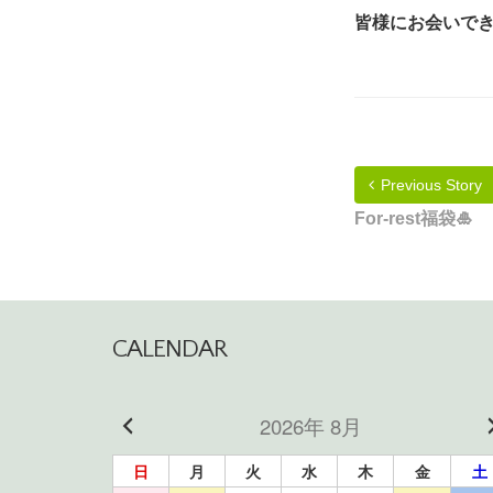
皆様にお会いで
Previous Story
For-rest福袋🎍
CALENDAR
2026年 8月
日
月
火
水
木
金
土