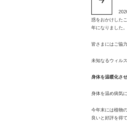
2
惑をおかけした
年になりました
皆さまにはご協
未知なるウィル
身体を温暖化さ
身体を温め病気
今年末には植物
良いと好評を得