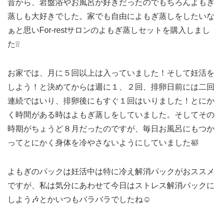
昔から、岩盤浴やお風呂が好きだったのでもちろんよもぎ
蒸しも大好きでした。家でも自由によもぎ蒸しをしたいな
ぁと思いFor-restサロンのよもぎ蒸しセットを購入しまし
た❕❕
お家では、月に５回以上は入っていました！そして妊活を
しよう！と決めてからは週に１、２回、排卵日前には二回
連続ではいり、排卵後にもすぐ１回はいりました！とにか
く時間がある時はよもぎ蒸しをしていました。そしてその
時期がちょうど８月だったのですが、毎日お風呂にもつか
ってとにかく身体を冷やさないようにしていました🛀
よもぎのパックは妊活中は特に冷え解消パックがおススメ
ですが、私は気分にあわせて今日はストレス解消パックに
しよう🎶とかいつもバラバラでしたね☺