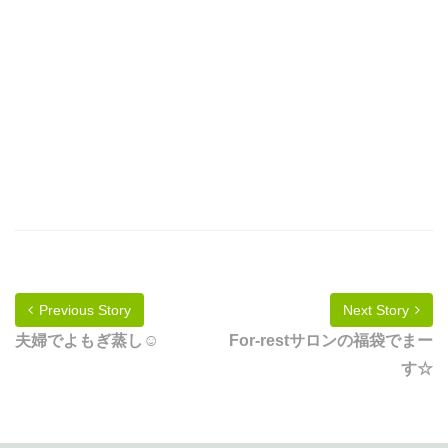
Previous Story
Next Story
夫婦でよもぎ蒸し☺
For-restサロンの福袋でまー
す☆