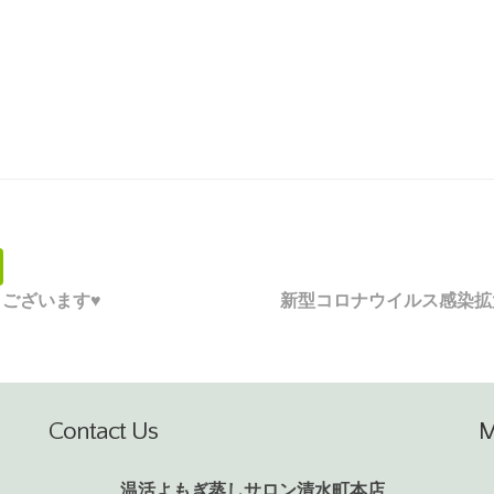
ございます♥
新型コロナウイルス感染拡
Contact Us
温活よもぎ蒸しサロン清水町本店