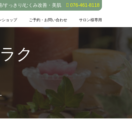
善/すっきり/むくみ改善・美肌
076-461-8118
ンショップ
ご予約・お問い合わせ
サロン様専用
ラク
ー