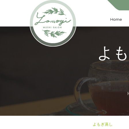
Home
よ
よもぎ蒸し