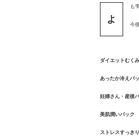
も
よ
今
ダイエットむく
あったか冷えパ
妊婦さん・産後
美肌潤いパック
ストレスすっき