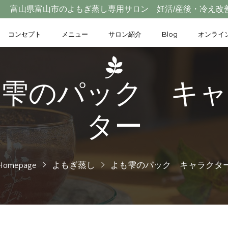
富山県富山市のよもぎ蒸し専用サロン 妊活/産後・冷え改
コンセプト
メニュー
サロン紹介
Blog
オンライ
も雫のパック キャ
ター
Homepage
よもぎ蒸し
よも雫のパック キャラクタ