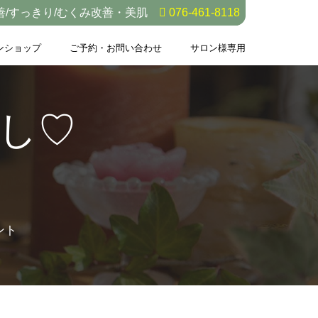
善/すっきり/むくみ改善・美肌
076-461-8118
ンショップ
ご予約・お問い合わせ
サロン様専用
し♡
ント