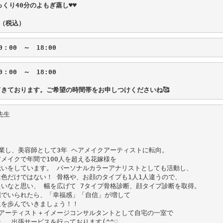
くり40分のよもぎ蒸し♥♥

円（税込）
00　～　18:00

先生 

業し、美容師として3年 ヘアメイクアーティストに転向。

メイクで年間で100人を超える花嫁様を

いをしています。 パーソナルカラーアナリストとしても活動し、

色だけではない！ 骨格や、お顔のタイプも1人1人違うので、

いなと思い、 幅を広げて 7タイプ骨格診断、顔タイプ診断を取得。

でいられたら、「幸福感」「自信」が増して

を歩んでいきましょう！！

アーティスト＋イメージコンサルタントとして自宅の一室で

、 出張サービスを行っております(^^♡
