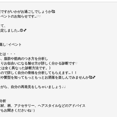
ですがいかがお過ごしでしょうか🥰

ベントのお知らせです…♡♡

て、

しました…😍💕

蒸し♡イベント
とは・・・

、脂肪や筋肉のつき方を分析し

りお似合いになる魅せ方が詳しく分かる診断です♡

とは全く異なった診断方法です。)

ので詳しく自分の骨格を分析してもらえます…！！

や髪型を知ってもっともっとお洒落を楽しんでみませんか🥰💕

がら、自分の再発見をしちゃいましょう♩♩

析

材、柄、アクセサリー、ヘアスタイルなどのアドバイス
