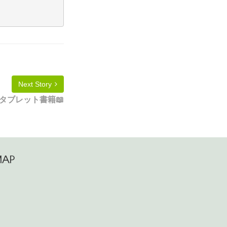
Next Story
タブレット書籍📖
MAP