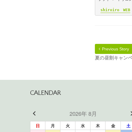
shiroiro　WEB
Previous Story
夏の昼割キャンペ
CALENDAR
2026年 8月
日
月
火
水
木
金
土