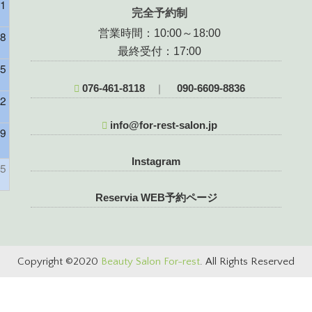
1
完全予約制
営業時間：10:00～18:00
8
最終受付：17:00
5
076-461-8118
090-6609-8836
｜
2
info@for-rest-salon.jp
9
様）
Instagram
5
Reservia WEB予約ページ
Copyright ©2020
Beauty Salon For-rest
. All Rights Reserved