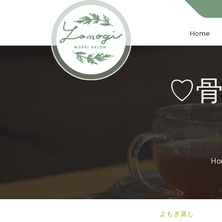
Home
♡
Ho
よもぎ蒸し