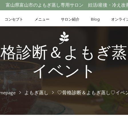
富山県富山市のよもぎ蒸し専用サロン 妊活/産後・冷え改
コンセプト
メニュー
サロン紹介
Blog
オンライ
骨格診断＆よもぎ蒸
イベント
mepage
よもぎ蒸し
♡骨格診断＆よもぎ蒸し♡イベ