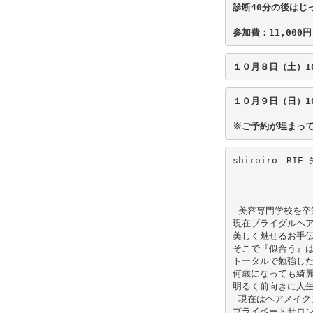
診断40分の後はじっ
参加費：11,000
１０月９日（日）10：
shiroiro　RIE 
 美容専門学校を卒
現在ブライダルヘア
美しく魅せるお手伝
そこで『似合う』は
トータルで勉強した
何歳になっても綺麗
明るく前向きに人生
 現在はヘアメイク
プライベートサロン