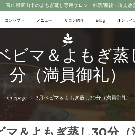
富山県富山市のよもぎ蒸し専用サロン 妊活/産後・冷え改
コンセプト
メニュー
サロン紹介
Blog
オンライ
ベビマ＆よもぎ蒸
分（満員御礼）
Homepage
3月ベビマ＆よもぎ蒸し30分（満員御礼）
ビマ＆よもぎ蒸し30分（