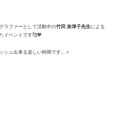
グラファーとして活動中の
竹田 奈津子先生
による
イベントです🥰💖
ッシュ出来る楽しい時間です…✧