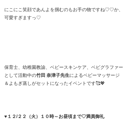
にこにこ笑顔であんよを掴むのもお手の物ですね♡♡か、
可愛すぎますっ♡
保育士、幼稚園教諭、ベビースキンケア、ベビグラファー
として活動中の
竹田 奈津子先生
によるベビーマッサージ
＆よもぎ蒸しがセットになったイベントです🥰💖
♥１２/２２（火）１０時～お昼頃まで♡満員御礼