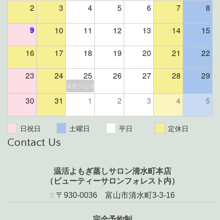
2
3
4
5
6
7
8
9
10
11
12
13
14
15
16
17
18
19
20
21
22
23
24
25
26
27
28
29
8月ベビマ＆よもぎ蒸しイベント（残席２組様）
30
31
1
2
3
4
5
日祝日
土曜日
平日
定休日
Contact Us
温活よもぎ蒸しサロン清水町本店
（ビューティーサロンフォレスト内）
〒930-0036 富山市清水町3-3-16
完全予約制