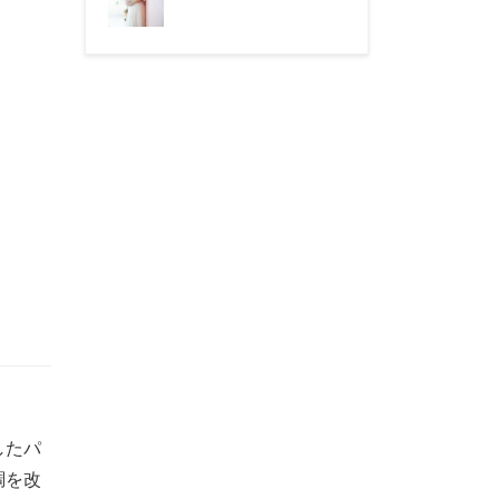
したパ
調を改