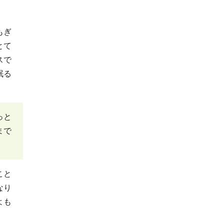
もぎ
とて
スで
眠る
っと
まで
こと
なり
よも