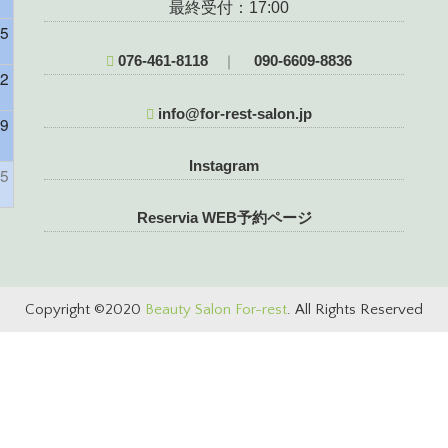
最終受付：17:00
5
076-461-8118
090-6609-8836
｜
2
info@for-rest-salon.jp
9
様）
Instagram
5
Reservia WEB予約ページ
Copyright ©2020
Beauty Salon For-rest
. All Rights Reserved