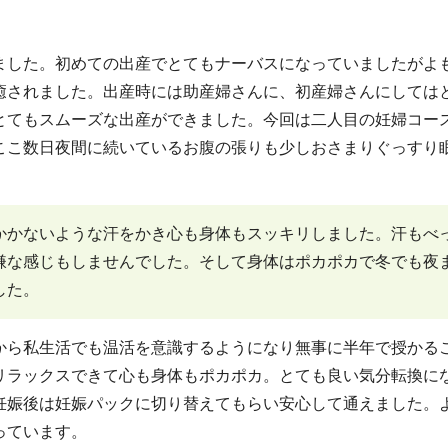
ました。初めての出産でとてもナーバスになっていましたがよ
癒されました。出産時には助産婦さんに、初産婦さんにしては
とてもスムーズな出産ができました。今回は二人目の妊婦コー
ここ数日夜間に続いているお腹の張りも少しおさまりぐっすり
かかないような汗をかき心も身体もスッキリしました。汗もべ
嫌な感じもしませんでした。そして身体はポカポカで冬でも夜
した。
から私生活でも温活を意識するようになり無事に半年で授かる
リラックスできて心も身体もポカポカ。とても良い気分転換に
妊娠後は妊娠パックに切り替えてもらい安心して通えました。
っています。