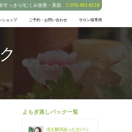
善/すっきり/むくみ改善・美肌
076-461-8118
ンショップ
ご予約・お問い合わせ
サロン様専用
ク
よもぎ蒸しパック一覧
冷え解消あったかパッ